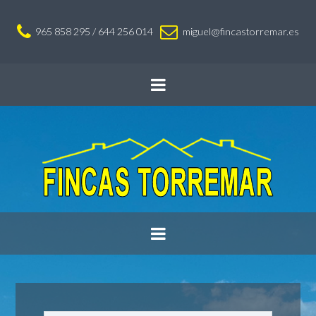
965 858 295 / 644 256 014
miguel@fincastorremar.es